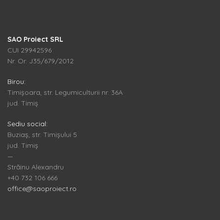
SAO Proiect SRL
CUI 29942596
Nr. Or. J35/679/2012
Birou:
Timișoara, str. Legumiculturii nr. 36A
jud. Timiș
Sediu social:
Buziaș, str. Timișului 5
jud. Timiș
—
Străinu Alexandru
+40 732 106 666
office@saoproiect.ro